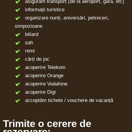
asigurăm transport (de la aeroport, gară, etc)
informații turistice
organizare nunți, aniversări, petreceri,
simpozioane
biliard
șah
remi
cărți de joc
acoperire Telekom
acoperire Orange
acoperire Vodafone
acoperire Digi
acceptăm tichete / vouchere de vacanță
Trimite o cerere de
rezervare: