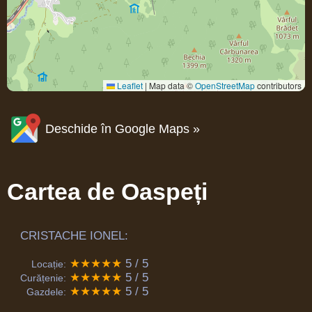
Leaflet
|
Map data ©
OpenStreetMap
contributors
Deschide în Google Maps »
Cartea de Oaspeți
CRISTACHE IONEL:
★★★★★
5 / 5
Locație:
★★★★★
5 / 5
Curățenie:
★★★★★
5 / 5
Gazdele: