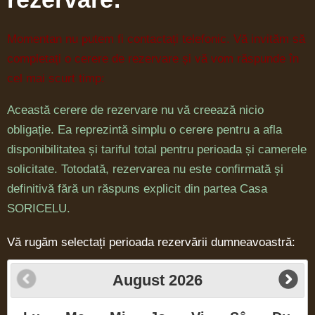
Momentan nu putem fi contactați telefonic. Vă invităm să
completați o cerere de rezervare și vă vom răspunde în
cel mai scurt timp:
Această cerere de rezervare nu vă creează nicio
obligație. Ea reprezintă simplu o cerere pentru a afla
disponibilitatea și tariful total pentru perioada și camerele
solicitate. Totodată, rezervarea nu este confirmată și
definitivă fără un răspuns explicit din partea Casa
SORICELU.
Vă rugăm selectați perioada rezervării dumneavoastră:
August
2026