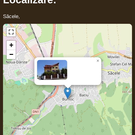
Săcele,
+
−
×
Casa
SORICELU